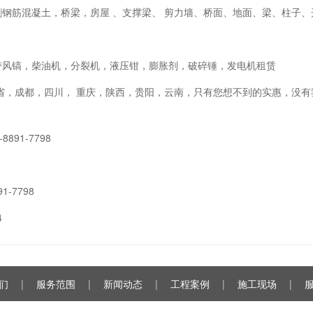
割钢筋混凝土，桥梁，房屋 、支撑梁、 剪力墙、桥面、地面、梁、柱子
带风镐，柴油机，分裂机，液压钳，膨胀剂，破碎锤，发电机租赁
全省，成都，四川， 重庆，陕西，贵阳，云南，只有您想不到的实惠，没
891-7798
1-7798
4
们
|
服务范围
|
新闻动态
|
工程案例
|
施工现场
|