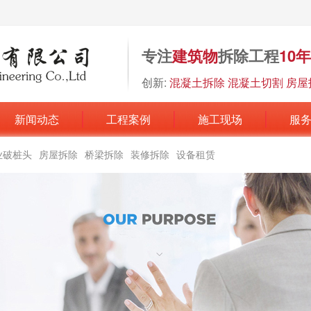
专注
建筑物
拆除工程
10
创新:
混凝土拆除 混凝土切割 房屋
新闻动态
工程案例
施工现场
服
业破桩头
房屋拆除
桥梁拆除
装修拆除
设备租赁