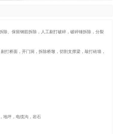
割拆除、保留钢筋拆除，人工剔打破碎，破碎锤拆除，分裂
、剔打桥面，开门洞，拆除桥墩，切割支撑梁，敲打砖墙，
砖，地坪，电缆沟，岩石