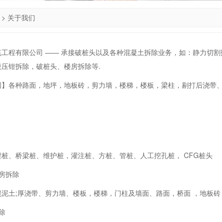
>
关于我们
筑工程有限公司 —— 承接破桩头以及各种混凝土拆除业务，如：静力切
压钳拆除，破桩头、楼房拆除等.
围】各种路面，地坪，地板砖，剪力墙，楼梯，楼板，梁柱，剔打后浇带
桩、桥梁桩、维护桩，灌注桩、方桩、管桩、人工挖孔桩， CFG桩头
房拆除
混泥土;厚浇带、剪力墙、楼板，楼梯，门柱及墙面、路面，桥面 ，地板
除