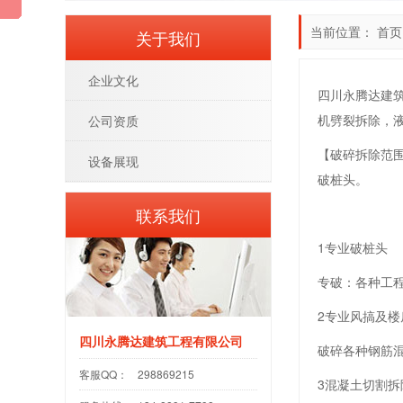
当前位置：
首页
关于我们
企业文化
四川永腾达建
机劈裂拆除，液
公司资质
【破碎拆除范
设备展现
破桩头。
联系我们
1专业破桩头
专破：各种工程
2专业风搞及楼
四川永腾达建筑工程有限公司
破碎各种钢筋
客服QQ：
298869215
3混凝土切割拆