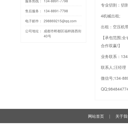
服务热线：
134-8891-7798
专业切割：切
售后服务：
134-8891-7798
4机械出租;
电子邮件：
298869215@qq.com
出租：空压机
公司地址：
成都市郫都区福梓路西街
40号
【承包范围;
合作双赢!】
业务联系：134-8
联系人;汪经理
微信号;134-889
QQ;98484477
网站首页
|
关于我